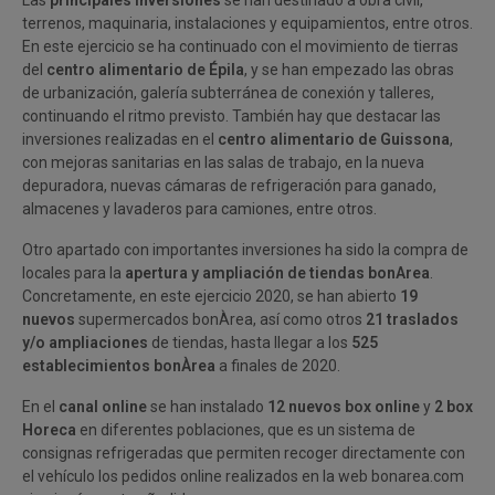
Las
principales inversiones
se han destinado a obra civil,
terrenos, maquinaria, instalaciones y equipamientos, entre otros.
En este ejercicio se ha continuado con el movimiento de tierras
del
centro alimentario de Épila
, y se han empezado las obras
de urbanización, galería subterránea de conexión y talleres,
continuando el ritmo previsto. También hay que destacar las
inversiones realizadas en el
centro alimentario de Guissona
,
con mejoras sanitarias en las salas de trabajo, en la nueva
depuradora, nuevas cámaras de refrigeración para ganado,
almacenes y lavaderos para camiones, entre otros.
Otro apartado con importantes inversiones ha sido la compra de
locales para la
apertura y ampliación de tiendas bonArea
.
Concretamente, en este ejercicio 2020, se han abierto
19
nuevos
supermercados bonÀrea, así como otros
21 traslados
y/o ampliaciones
de tiendas, hasta llegar a los
525
establecimientos bonÀrea
a finales de 2020.
En el
canal online
se han instalado
12 nuevos box online
y
2 box
Horeca
en diferentes poblaciones, que es un sistema de
consignas refrigeradas que permiten recoger directamente con
el vehículo los pedidos online realizados en la web bonarea.com