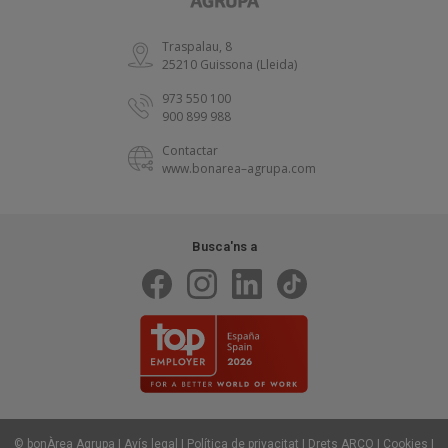
Traspalau, 8
25210 Guissona (Lleida)
973 550 100
900 899 988
Contactar
www.bonarea–agrupa.com
Busca'ns a
|
|
|
|
|
© bonÀrea Agrupa
Avís legal
Política de privacitat
Drets ARCO
Cookies