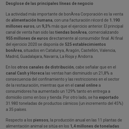
Desglose de las principales líneas de negocio
La actividad más importante de bonÀrea Corporación es la venta
de
alimentación humana
, con una facturación récord de
1.190
millones euros
, un
9,3%
más que el ejercicio anterior. El principal
canal de venta han sido las
tiendas bonÀrea
, comercializando
955 millones de euros
directamente al consumidor final. Al final
del ejercicio 2020 se disponía de
525 establecimientos
bonÀrea
, situados en Catalunya, Aragón, Castellón, Valencia,
Madrid, Guadalajara, Navarra, La Rioja y Andorra.
En los
otros canales de distribución
, cabe señalar que en el
canal Cash y Horeca
las ventas han disminuido un 21,8% a
consecuencia del confinamiento y las restricciones en el sector
de la restauración, mientras que en el
canal online
a
consumidores ha aumentado un 129% tanto en entrega a
domicilio como en box y tienda. Por otro lado, se ha
exportado
31.980 toneladas de productos cárnicos (un incremento del 45%)
a 35 países.
Respecto a los
piensos
, la producción anual en las 11 plantas de
alimentación animal se sitúa en los
1,4 millones de toneladas