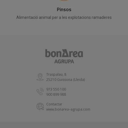
Pinsos
Alimentació animal per a les explotacions ramaderes
Traspalau, 8
25210 Guissona (Lleida)
973 550 100
900 899 988
Contactar
www.bonarea–agrupa.com