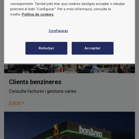
corresponents. També pots triar que cookies desitges acceptar o rebutjar
Entrar
prement el botó “Configurar”. Per a més informació, consulta la
nostra
Política de cookies
Configurar
Rebutjar
Acceptar
Clients benzineres
Consulta factures i gestions varies.
Entrar