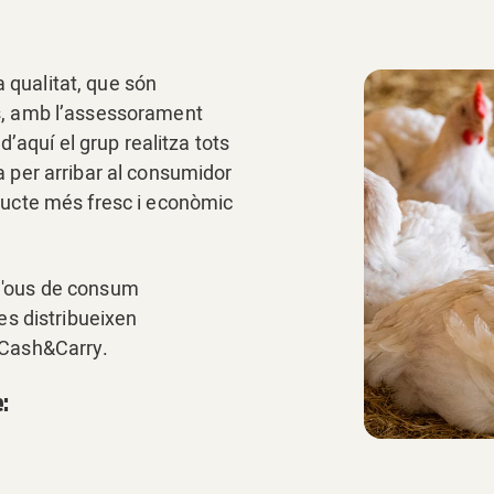
 qualitat, que són
is, amb l’assessorament
 d’aquí el grup realitza tots
a per arribar al consumidor
oducte més fresc i econòmic
d'ous de consum
 es distribueixen
 Cash&Carry.
: