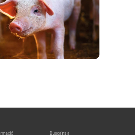
ormació
Busca'ns a