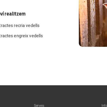
ví realitzem
ractes recria vedells
ractes engreix vedells
Serveis
Inf