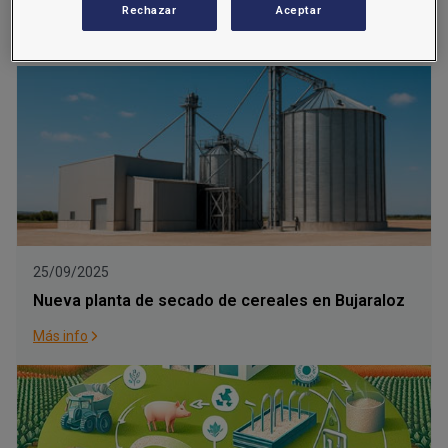
terme municipal de Guissona
Rechazar
Aceptar
Más info
25/09/2025
Nueva planta de secado de cereales en Bujaraloz
Más info