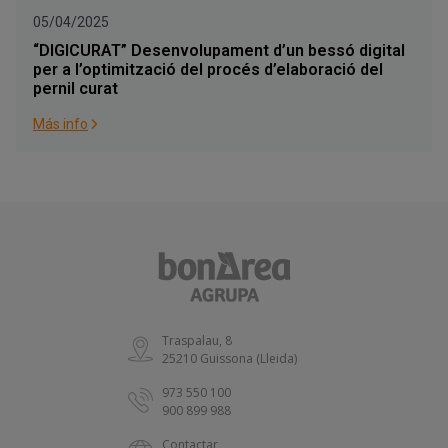
05/04/2025
“DIGICURAT” Desenvolupament d’un bessó digital
per a l’optimització del procés d’elaboració del
pernil curat
Más info
Traspalau, 8
25210 Guissona (Lleida)
973 550 100
900 899 988
Contactar