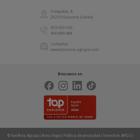
Traspalau, 8
25210 Guissona (Lleida)
973 550 100
900 899 988
Contactar
www.bonarea–agrupa.com
Búscanos en
|
|
|
|
© bonÀrea Agrupa
Aviso legal
Política de privacidad
Derechos ARCO