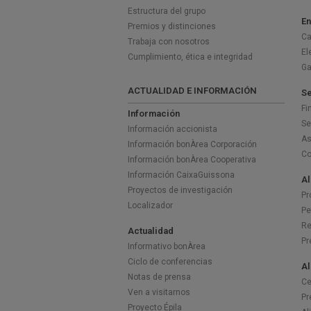
Estructura del grupo
En
Premios y distinciones
Ca
Trabaja con nosotros
El
Cumplimiento, ética e integridad
G
ACTUALIDAD E INFORMACIÓN
Se
Fi
Información
Se
Información accionista
As
Información bonÀrea Corporación
Co
Información bonÀrea Cooperativa
Información CaixaGuissona
Al
Proyectos de investigación
Pr
Localizador
Pe
Re
Actualidad
Pr
Informativo bonÀrea
Ciclo de conferencias
Al
Notas de prensa
Ce
Ven a visitarnos
Pr
Proyecto Épila