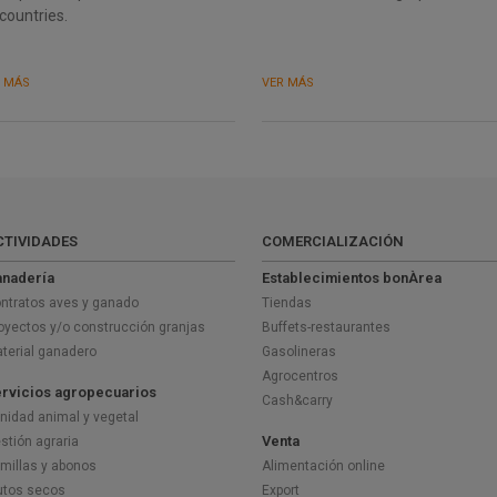
countries.
R MÁS
VER MÁS
CTIVIDADES
COMERCIALIZACIÓN
nadería
Establecimientos bonÀrea
ntratos aves y ganado
Tiendas
oyectos y/o construcción granjas
Buffets-restaurantes
terial ganadero
Gasolineras
Agrocentros
rvicios agropecuarios
Cash&carry
nidad animal y vegetal
Venta
stión agraria
millas y abonos
Alimentación online
utos secos
Export