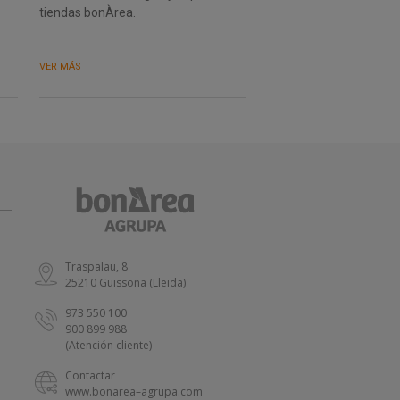
tiendas bonÀrea.
VER MÁS
Traspalau, 8
25210 Guissona (Lleida)
973 550 100
900 899 988
(Atención cliente)
Contactar
www.bonarea–agrupa.com