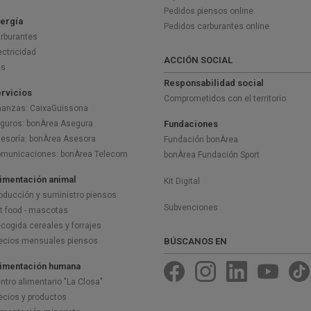
Pedidos piensos online
ergía
Pedidos carburantes online
rburantes
ectricidad
ACCIÓN SOCIAL
as
Responsabilidad social
rvicios
Comprometidos con el territorio
nanzas: CaixaGuissona
guros: bonÀrea Asegura
Fundaciones
esoría: bonÀrea Asesora
Fundación bonÀrea
municaciones: bonÀrea Telecom
bonÀrea Fundación Sport
imentación animal
Kit Digital
oducción y suministro piensos
Subvenciones
t food - mascotas
cogida cereales y forrajes
ecios mensuales piensos
BÚSCANOS EN
imentación humana
ntro alimentario "La Closa"
ecios y productos