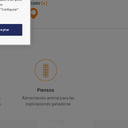
Localizador
[+]
es
“Configurar”.
ceptar
Piensos
e
Alimentación animal para las
o
explotaciones ganaderas