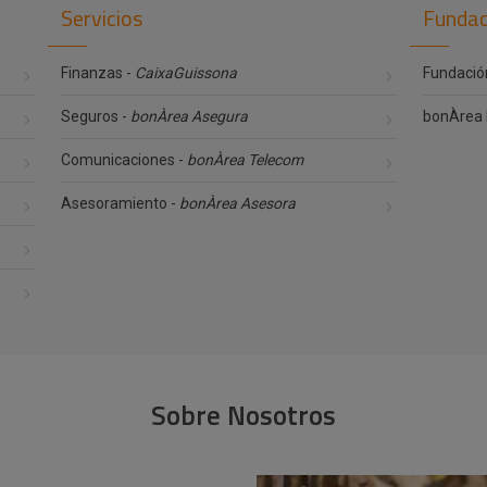
Servicios
Fundac
Finanzas -
CaixaGuissona
Fundació
Seguros -
bonÀrea Asegura
bonÀrea 
Comunicaciones -
bonÀrea Telecom
Asesoramiento -
bonÀrea Asesora
Sobre Nosotros