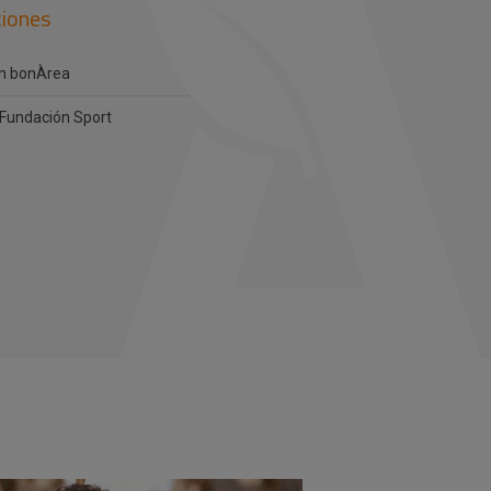
iones
n bonÀrea
Fundación Sport