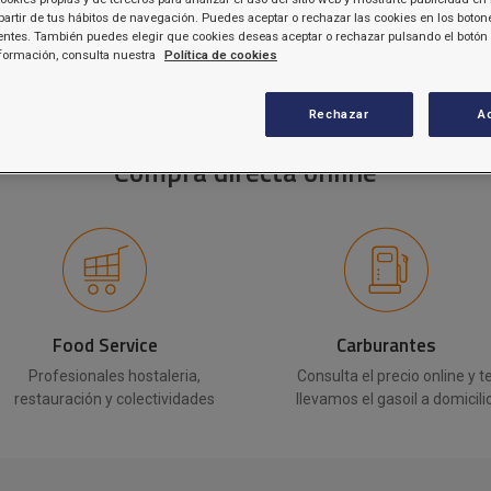
Sector agropecuario
partir de tus hábitos de navegación. Puedes aceptar o rechazar las cookies en los boton
Vídeos del 36º ciclo de conferencias
[+]
ntes. También puedes elegir que cookies deseas aceptar o rechazar pulsando el botón 
agropecuarias
formación, consulta nuestra
Política de cookies
[+]
Rechazar
A
Compra directa online
Food Service
Carburantes
Profesionales hostaleria,
Consulta el precio online y t
restauración y colectividades
llevamos el gasoil a domicili