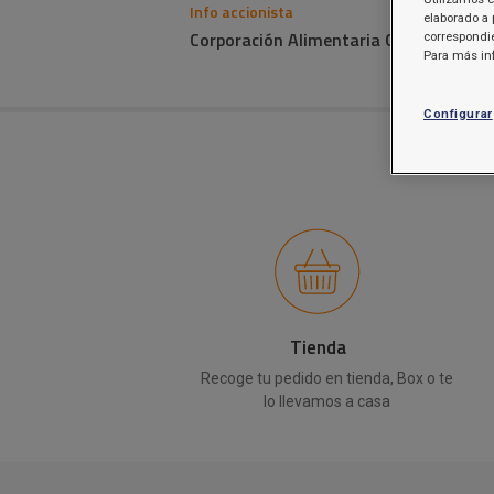
Info accionista
elaborado a 
Corporación Alimentaria Guissona S.A.
correspondie
Para más in
Configurar
Tienda
Recoge tu pedido en tienda, Box o te
lo llevamos a casa