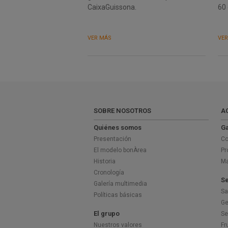
CaixaGuissona.
60 
VER MÁS
VE
SOBRE NOSOTROS
A
Quiénes somos
Ga
Presentación
Co
El modelo bonÀrea
Pr
Historia
Ma
Cronología
Se
Galería multimedia
Sa
Políticas básicas
Ge
El grupo
Se
Nuestros valores
Fr