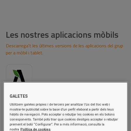
Les nostres aplicacions mòbils
Descarrega't les últimes versions de les aplicacions del grup
per a mòbil i tablet.
bonÀrea fan
GALETES
Utilitzem galetes pròpies i de tercers per analitzar l’ús del lloc web i
bonÀrea fan és la nova aplicació mòbil per a clients que et
mostrar-te publicitat sobre la base d’un perfil elaborat a partir dels teus
permet gaudir de tots els avantatges de bonÀrea de manera
hàbits de navegació. Pots acceptar o rebutjar les cookies en els botons
corresponents. També pots triar que cookies desitges acceptar o rebutjar
fàcil i pràctica. Amb aquesta app, podràs accedir a descomptes
prement el botó “Configurar”. Per a més informació, consulta la
exclusius, als teus tiquets digitals, participar en sortejos, inspirar-
nostra
Política de cookies