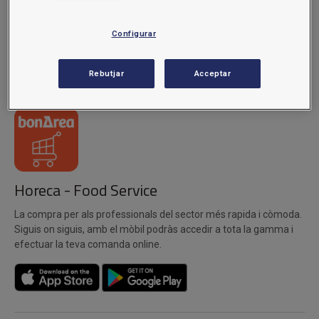
te amb les nostres receptes i molt més, tot des del teu mòbil i en
qualsevol moment.
Configurar
Rebutjar
Acceptar
Horeca - Food Service
La compra per als professionals del sector més rapida i còmoda.
Siguis on siguis, amb el mòbil podràs accedir a tota la gamma i
efectuar la teva comanda online.