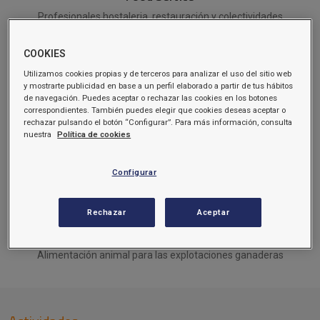
Profesionales hostaleria, restauración y colectividades
COOKIES
Utilizamos cookies propias y de terceros para analizar el uso del sitio web
y mostrarte publicidad en base a un perfil elaborado a partir de tus hábitos
de navegación. Puedes aceptar o rechazar las cookies en los botones
correspondientes. También puedes elegir que cookies deseas aceptar o
Carburantes
rechazar pulsando el botón “Configurar”. Para más información, consulta
nuestra
Política de cookies
Consulta el precio online y te llevamos el gasoil a domicilio
Configurar
Rechazar
Aceptar
Piensos
Alimentación animal para las explotaciones ganaderas